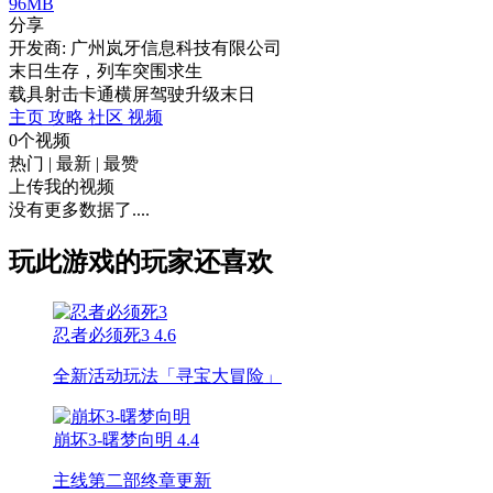
96MB
分享
开发商: 广州岚牙信息科技有限公司
末日生存，列车突围求生
载具射击
卡通
横屏
驾驶
升级
末日
主页
攻略
社区
视频
0个视频
热门
|
最新
|
最赞
上传我的视频
没有更多数据了....
玩此游戏的玩家还喜欢
忍者必须死3
4.6
全新活动玩法「寻宝大冒险」
崩坏3-曙梦向明
4.4
主线第二部终章更新