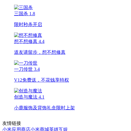
三国杀
1.8
限时秒杀开启
想不想修真
4.4
道友请留步，想不想修真
一刀传世
3.4
V12免费送，不花钱享特权
创造与魔法
4.1
小鹿服饰及背饰礼盒限时上架
友情链接
小米应用商店
小米商城
英雄互娱