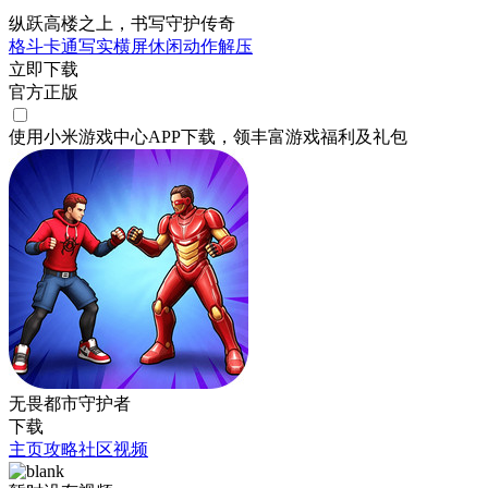
纵跃高楼之上，书写守护传奇
格斗
卡通
写实
横屏
休闲
动作
解压
立即下载
官方正版
使用小米游戏中心APP
下载
，领丰富游戏
福利
及
礼包
无畏都市守护者
下载
主页
攻略
社区
视频