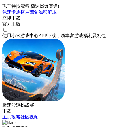
飞车特技漂移,极速燃爆赛道!
竞速
卡通
横屏
驾驶
漂移
解压
立即下载
官方正版
使用小米游戏中心APP
下载
，领丰富游戏
福利
及
礼包
极速弯道挑战赛
下载
主页
攻略
社区
视频