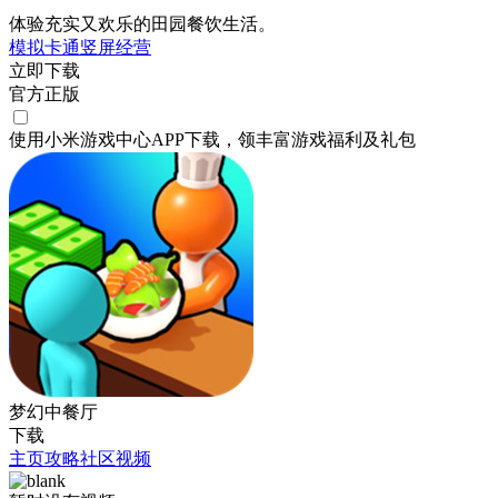
体验充实又欢乐的田园餐饮生活。
模拟
卡通
竖屏
经营
立即下载
官方正版
使用小米游戏中心APP
下载
，领丰富游戏
福利
及
礼包
梦幻中餐厅
下载
主页
攻略
社区
视频