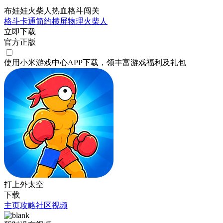
布娃娃火柴人热血格斗闯关
格斗
卡通
简约
横屏
物理
火柴人
立即下载
官方正版
使用小米游戏中心APP
下载
，领丰富游戏
福利
及
礼包
打上外太空
下载
主页
攻略
社区
视频