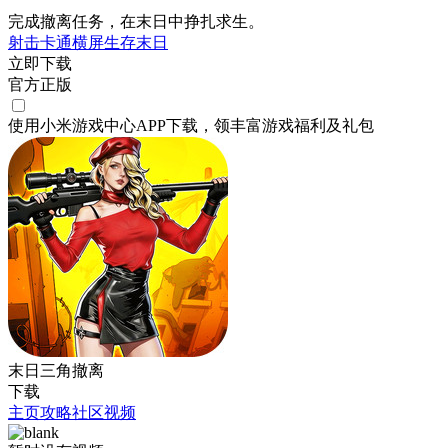
完成撤离任务，在末日中挣扎求生。
射击
卡通
横屏
生存
末日
立即下载
官方正版
使用小米游戏中心APP
下载
，领丰富游戏
福利
及
礼包
末日三角撤离
下载
主页
攻略
社区
视频