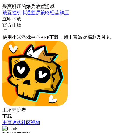
爆爽解压的爆兵放置游戏
放置挂机
卡通
竖屏
策略
经营
解压
立即下载
官方正版
使用小米游戏中心APP
下载
，领丰富游戏
福利
及
礼包
王座守护者
下载
主页
攻略
社区
视频