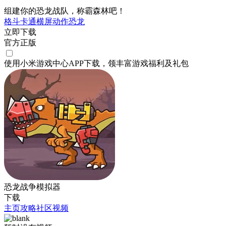
组建你的恐龙战队，称霸森林吧！
格斗
卡通
横屏
动作
恐龙
立即下载
官方正版
使用小米游戏中心APP
下载
，领丰富游戏
福利
及
礼包
恐龙战争模拟器
下载
主页
攻略
社区
视频