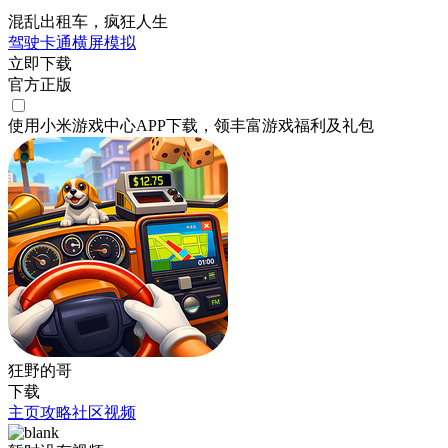
混乱出租车，疯狂人生
驾驶
卡通
横屏
模拟
立即下载
官方正版
使用小米游戏中心APP
下载
，领丰富游戏
福利
及
礼包
狂野的哥
下载
主页
攻略
社区
视频