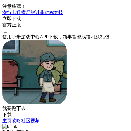
注意躲藏！
潜行
卡通
横屏
解谜
非对称竞技
立即下载
官方正版
使用小米游戏中心APP
下载
，领丰富游戏
福利
及
礼包
我要跑下去
下载
主页
攻略
社区
视频