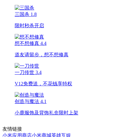
三国杀
1.8
限时秒杀开启
想不想修真
4.4
道友请留步，想不想修真
一刀传世
3.4
V12免费送，不花钱享特权
创造与魔法
4.1
小鹿服饰及背饰礼盒限时上架
友情链接
小米应用商店
小米商城
英雄互娱