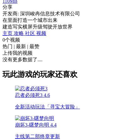
110MB
分享
开发商: 深圳峻冉信息技术有限公司
在里面打造一个城市出来
建造
写实
横屏
升级
驾驶
开放世界
主页
攻略
社区
视频
0个视频
热门
|
最新
|
最赞
上传我的视频
没有更多数据了....
玩此游戏的玩家还喜欢
忍者必须死3
4.6
全新活动玩法「寻宝大冒险」
崩坏3-曙梦向明
4.4
主线第二部终章更新