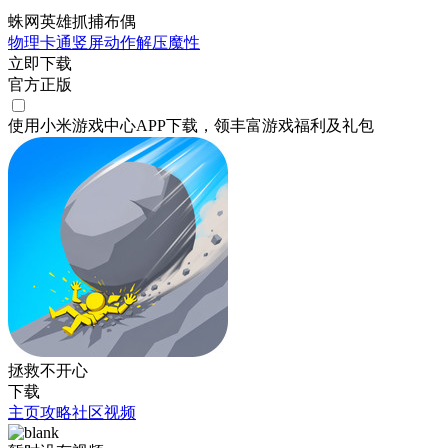
蛛网英雄抓捕布偶
物理
卡通
竖屏
动作
解压
魔性
立即下载
官方正版
使用小米游戏中心APP
下载
，领丰富游戏
福利
及
礼包
拯救不开心
下载
主页
攻略
社区
视频