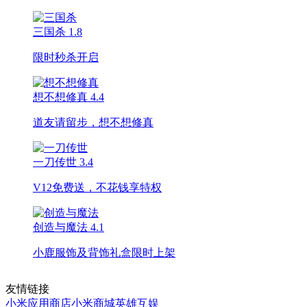
三国杀
1.8
限时秒杀开启
想不想修真
4.4
道友请留步，想不想修真
一刀传世
3.4
V12免费送，不花钱享特权
创造与魔法
4.1
小鹿服饰及背饰礼盒限时上架
友情链接
小米应用商店
小米商城
英雄互娱