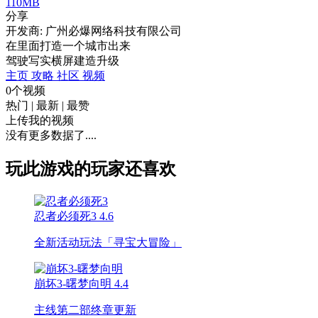
110MB
分享
开发商: 广州必爆网络科技有限公司
在里面打造一个城市出来
驾驶
写实
横屏
建造
升级
主页
攻略
社区
视频
0个视频
热门
|
最新
|
最赞
上传我的视频
没有更多数据了....
玩此游戏的玩家还喜欢
忍者必须死3
4.6
全新活动玩法「寻宝大冒险」
崩坏3-曙梦向明
4.4
主线第二部终章更新