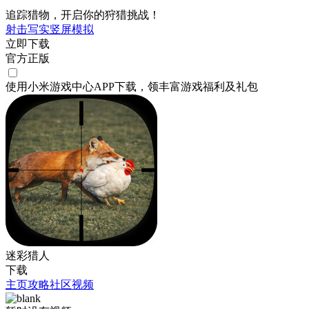
追踪猎物，开启你的狩猎挑战！
射击
写实
竖屏
模拟
立即下载
官方正版
使用小米游戏中心APP
下载
，领丰富游戏
福利
及
礼包
迷彩猎人
下载
主页
攻略
社区
视频