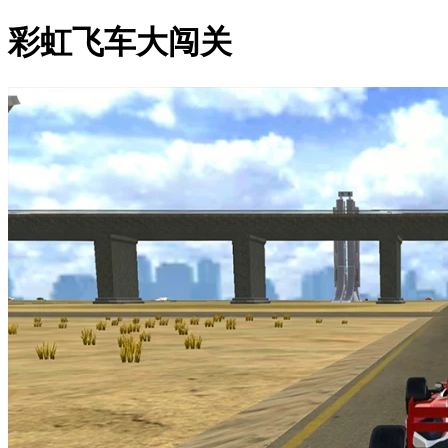
彩虹飞车大闯关