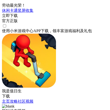
劳动最光荣！
休闲
卡通
竖屏
收集
立即下载
官方正版
使用小米游戏中心APP
下载
，领丰富游戏
福利
及
礼包
我是值日生
下载
主页
攻略
社区
视频