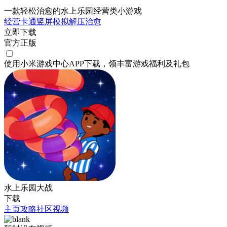
一款轻松治愈的水上乐园经营类小游戏
经营
卡通
竖屏
模拟
解压
治愈
立即下载
官方正版
使用小米游戏中心APP
下载
，领丰富游戏
福利
及
礼包
水上乐园大战
下载
主页
攻略
社区
视频