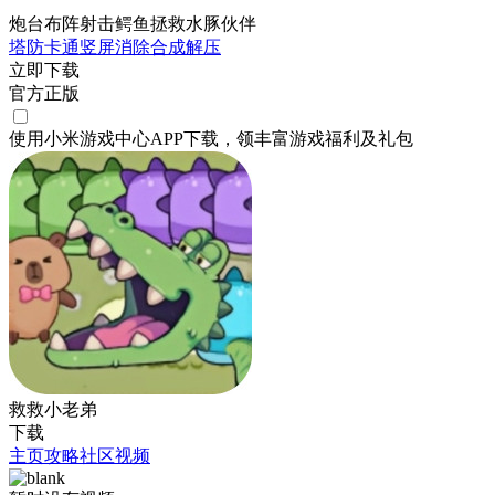
炮台布阵射击鳄鱼拯救水豚伙伴
塔防
卡通
竖屏
消除
合成
解压
立即下载
官方正版
使用小米游戏中心APP
下载
，领丰富游戏
福利
及
礼包
救救小老弟
下载
主页
攻略
社区
视频