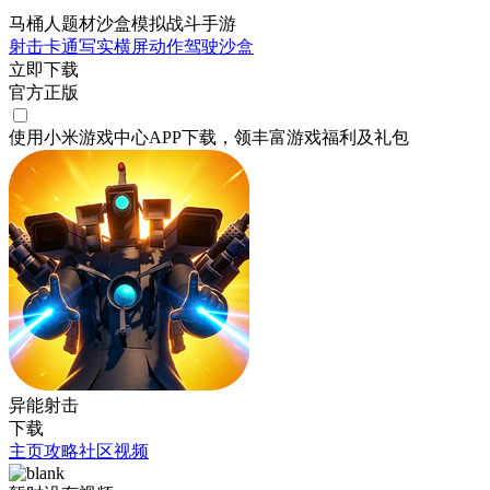
马桶人题材沙盒模拟战斗手游
射击
卡通
写实
横屏
动作
驾驶
沙盒
立即下载
官方正版
使用小米游戏中心APP
下载
，领丰富游戏
福利
及
礼包
异能射击
下载
主页
攻略
社区
视频