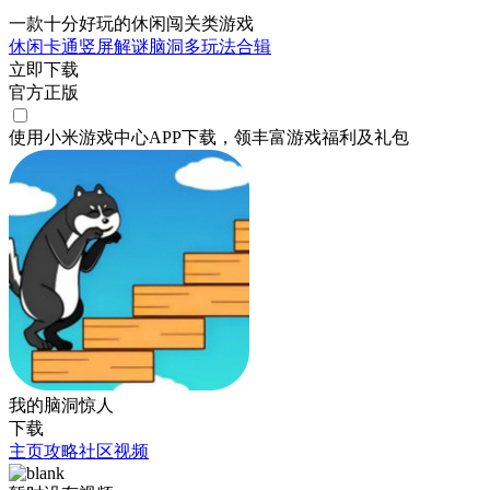
一款十分好玩的休闲闯关类游戏
休闲
卡通
竖屏
解谜
脑洞
多玩法合辑
立即下载
官方正版
使用小米游戏中心APP
下载
，领丰富游戏
福利
及
礼包
我的脑洞惊人
下载
主页
攻略
社区
视频