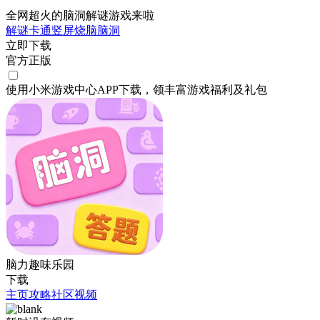
全网超火的脑洞解谜游戏来啦
解谜
卡通
竖屏
烧脑
脑洞
立即下载
官方正版
使用小米游戏中心APP
下载
，领丰富游戏
福利
及
礼包
脑力趣味乐园
下载
主页
攻略
社区
视频