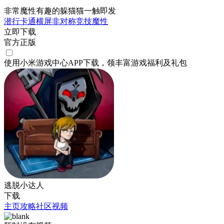
非常魔性有趣的躲猫猫一触即发
潜行
卡通
横屏
非对称竞技
魔性
立即下载
官方正版
使用小米游戏中心APP
下载
，领丰富游戏
福利
及
礼包
逃脱小达人
下载
主页
攻略
社区
视频