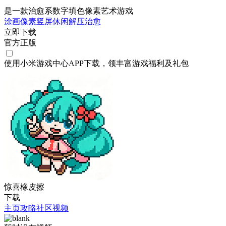
是一款治愈系数字填色像素艺术游戏
涂画
像素
竖屏
休闲
解压
治愈
立即下载
官方正版
使用小米游戏中心APP
下载
，领丰富游戏
福利
及
礼包
惊喜橡皮擦
下载
主页
攻略
社区
视频