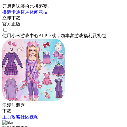
开启趣味装扮比拼盛宴。
换装
卡通
横屏
休闲
竞技
立即下载
官方正版
使用小米游戏中心APP
下载
，领丰富游戏
福利
及
礼包
浪漫时装秀
下载
主页
攻略
社区
视频