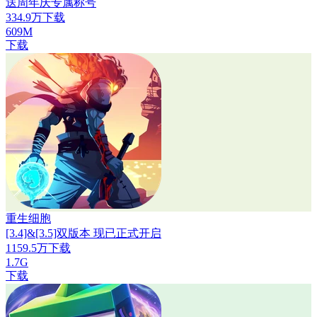
送周年庆专属称号
334.9万下载
609M
下载
重生细胞
[3.4]&[3.5]双版本 现已正式开启
1159.5万下载
1.7G
下载