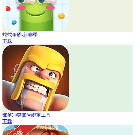
蛇蛇争霸-新赛季
下载
部落冲突账号绑定工具
下载