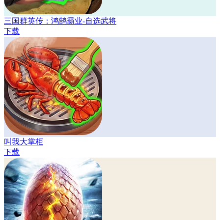
三国群英传：鸿鹄霸业-自选武将
下载
叫我大掌柜
下载