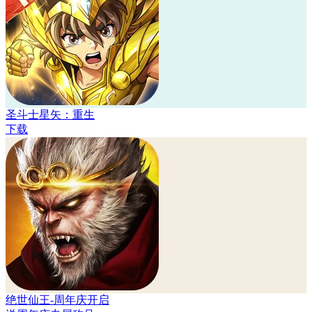
圣斗士星矢：重生
下载
绝世仙王-周年庆开启