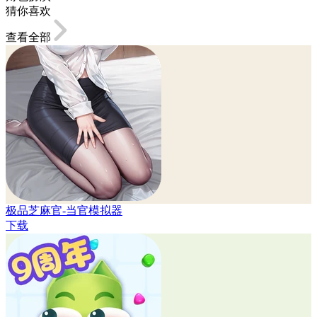
猜你喜欢
查看全部
极品芝麻官-当官模拟器
下载