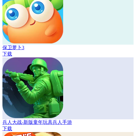
保卫萝卜3
下载
兵人大战-新版童年玩具兵人手游
下载