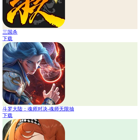
三国杀
下载
斗罗大陆：魂师对决-魂师无限抽
下载