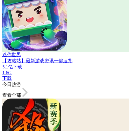
迷你世界
【攻略站】最新游戏资讯一键速览
5.1亿下载
1.6G
下载
今日热游
查看全部