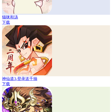
猫咪和汤
下载
神仙道3-登录送千抽
下载