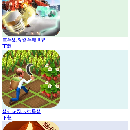
巨兽战场-猛兽新世界
下载
梦幻花园-云端星梦
下载