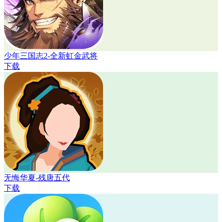
少年三国志2-全新虹金武将
下载
无悔华夏-残唐五代
下载