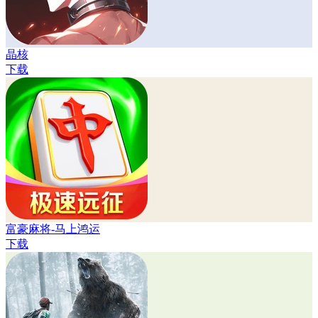
晶核
下载
富豪麻将-马上鸿运
下载