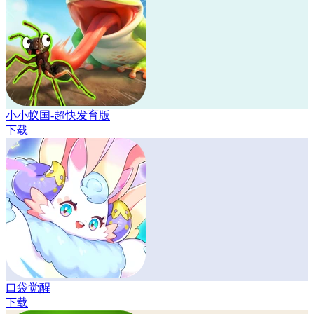
小小蚁国-超快发育版
下载
口袋觉醒
下载