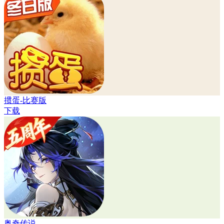
掼蛋-比赛版
下载
奥奇传说