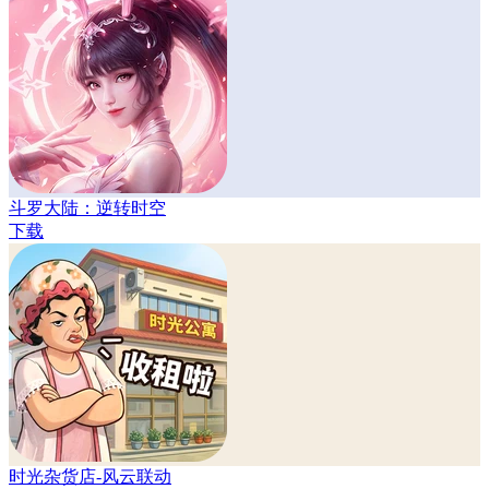
斗罗大陆：逆转时空
下载
时光杂货店-风云联动