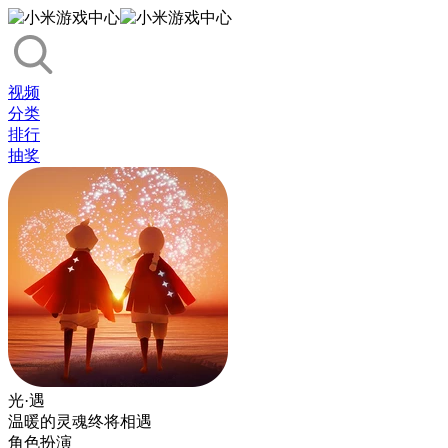
视频
分类
排行
抽奖
光·遇
温暖的灵魂终将相遇
角色扮演