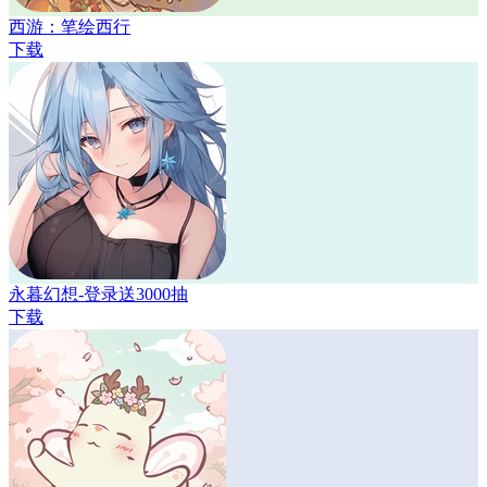
西游：笔绘西行
下载
永暮幻想-登录送3000抽
下载