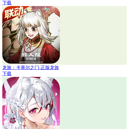
下载
龙族：卡塞尔之门-正版龙族
下载