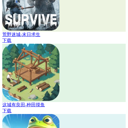
荒野迷城-末日求生
下载
这城有良田-种田摸鱼
下载