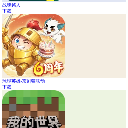
战魂铭人
下载
球球英雄-京剧猫联动
下载