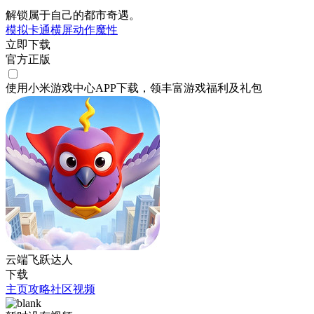
解锁属于自己的都市奇遇。
模拟
卡通
横屏
动作
魔性
立即下载
官方正版
使用小米游戏中心APP
下载
，领丰富游戏
福利
及
礼包
云端飞跃达人
下载
主页
攻略
社区
视频