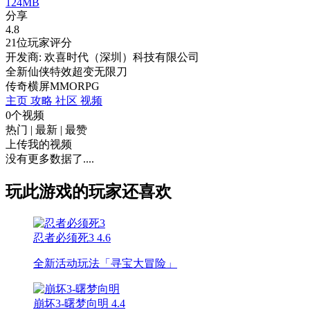
124MB
分享
4.8
21位玩家评分
开发商: 欢喜时代（深圳）科技有限公司
全新仙侠特效超变无限刀
传奇
横屏
MMORPG
主页
攻略
社区
视频
0个视频
热门
|
最新
|
最赞
上传我的视频
没有更多数据了....
玩此游戏的玩家还喜欢
忍者必须死3
4.6
全新活动玩法「寻宝大冒险」
崩坏3-曙梦向明
4.4