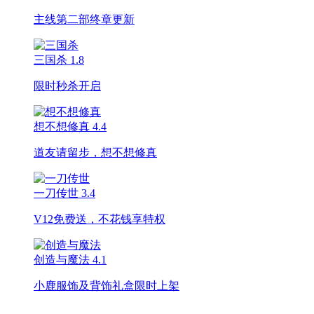
主线第二部终章更新
三国杀
1.8
限时秒杀开启
想不想修真
4.4
道友请留步，想不想修真
一刀传世
3.4
V12免费送，不花钱享特权
创造与魔法
4.1
小鹿服饰及背饰礼盒限时上架