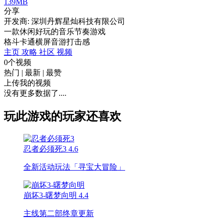
139MB
分享
开发商: 深圳丹辉星灿科技有限公司
一款休闲好玩的音乐节奏游戏
格斗
卡通
横屏
音游
打击感
主页
攻略
社区
视频
0个视频
热门
|
最新
|
最赞
上传我的视频
没有更多数据了....
玩此游戏的玩家还喜欢
忍者必须死3
4.6
全新活动玩法「寻宝大冒险」
崩坏3-曙梦向明
4.4
主线第二部终章更新