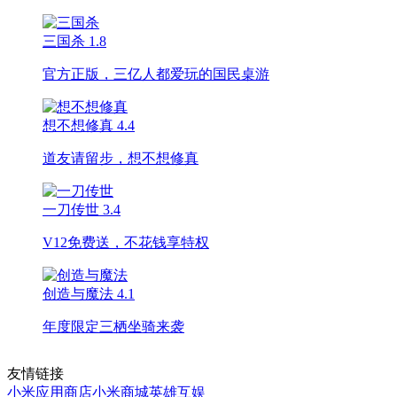
三国杀
1.8
官方正版，三亿人都爱玩的国民桌游
想不想修真
4.4
道友请留步，想不想修真
一刀传世
3.4
V12免费送，不花钱享特权
创造与魔法
4.1
年度限定三栖坐骑来袭
友情链接
小米应用商店
小米商城
英雄互娱