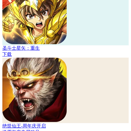
圣斗士星矢：重生
下载
绝世仙王-周年庆开启