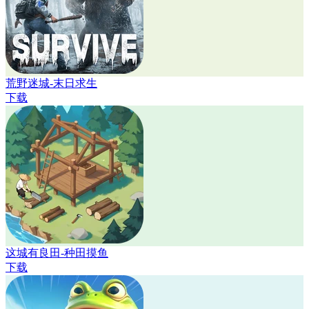
荒野迷城-末日求生
下载
这城有良田-种田摸鱼
下载