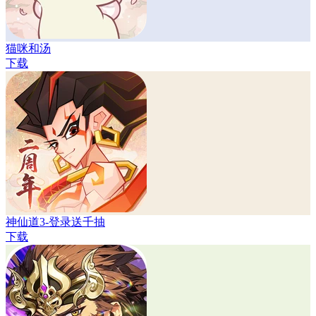
猫咪和汤
下载
神仙道3-登录送千抽
下载