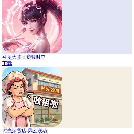
斗罗大陆：逆转时空
下载
时光杂货店-风云联动