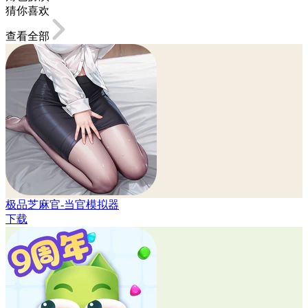
猜你喜欢
查看全部
极品芝麻官-当官模拟器
下载