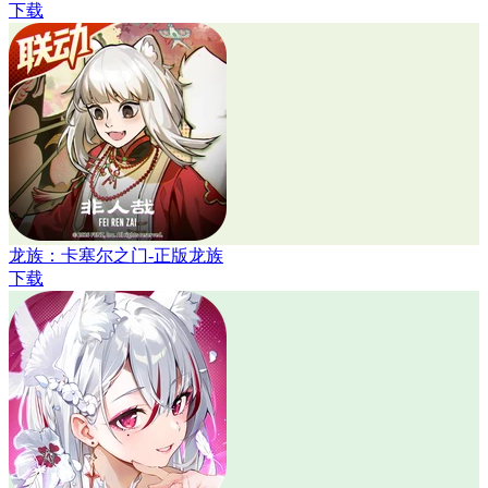
下载
龙族：卡塞尔之门-正版龙族
下载