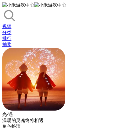
视频
分类
排行
抽奖
光·遇
温暖的灵魂终将相遇
角色扮演