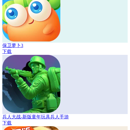
保卫萝卜3
下载
兵人大战-新版童年玩具兵人手游
下载