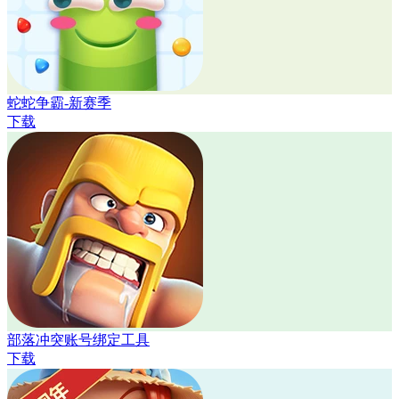
蛇蛇争霸-新赛季
下载
部落冲突账号绑定工具
下载