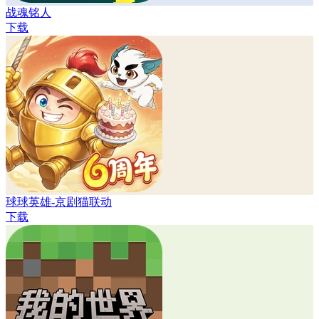
战魂铭人
下载
球球英雄-京剧猫联动
下载