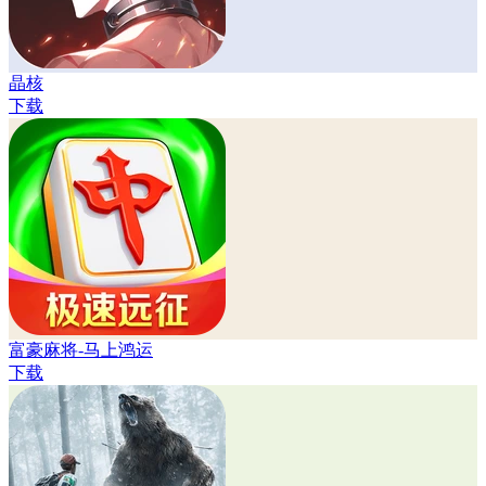
晶核
下载
富豪麻将-马上鸿运
下载