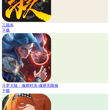
三国杀
下载
斗罗大陆：魂师对决-魂师无限抽
下载