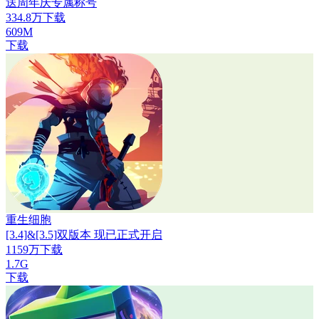
送周年庆专属称号
334.8万下载
609M
下载
重生细胞
[3.4]&[3.5]双版本 现已正式开启
1159万下载
1.7G
下载