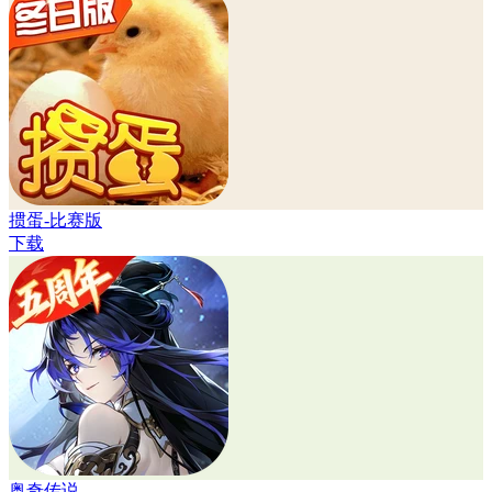
掼蛋-比赛版
下载
奥奇传说