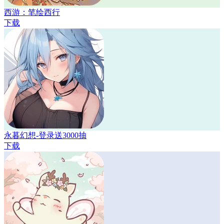
西游：笔绘西行
下载
永暮幻想-登录送3000抽
下载