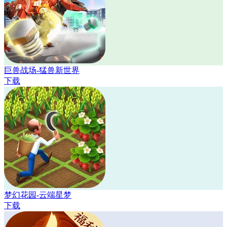
巨兽战场-猛兽新世界
下载
梦幻花园-云端星梦
下载