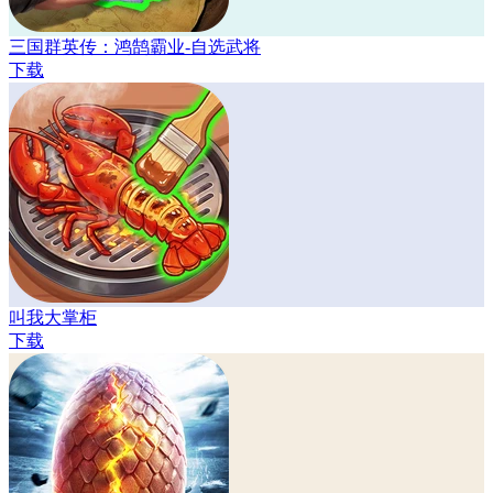
三国群英传：鸿鹄霸业-自选武将
下载
叫我大掌柜
下载