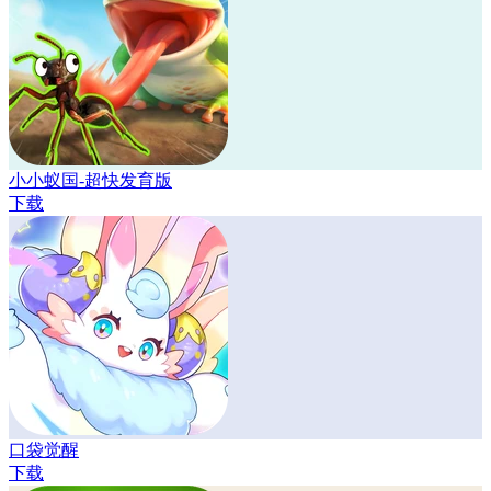
小小蚁国-超快发育版
下载
口袋觉醒
下载