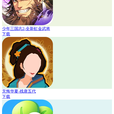
少年三国志2-全新虹金武将
下载
无悔华夏-残唐五代
下载