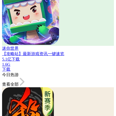
迷你世界
【攻略站】最新游戏资讯一键速览
5.1亿下载
1.6G
下载
今日热游
查看全部