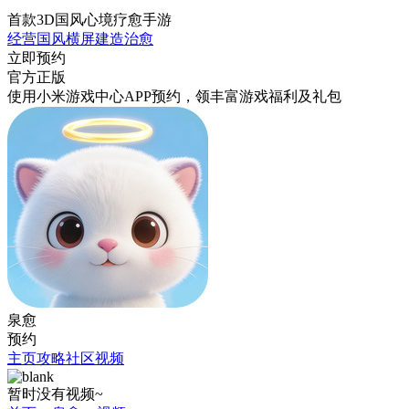
首款3D国风心境疗愈手游
经营
国风
横屏
建造
治愈
立即预约
官方正版
使用小米游戏中心APP
预约
，领丰富游戏
福利
及
礼包
泉愈
预约
主页
攻略
社区
视频
暂时没有视频~