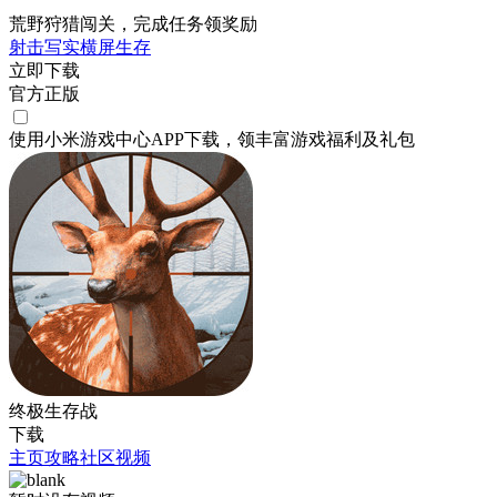
荒野狩猎闯关，完成任务领奖励
射击
写实
横屏
生存
立即下载
官方正版
使用小米游戏中心APP
下载
，领丰富游戏
福利
及
礼包
终极生存战
下载
主页
攻略
社区
视频