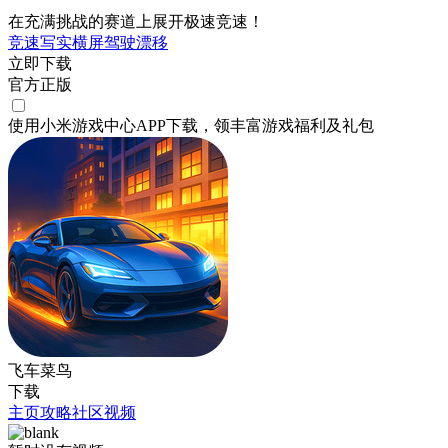
在充满挑战的赛道上展开极速竞速！
竞速
写实
横屏
驾驶
漂移
立即下载
官方正版
使用小米游戏中心APP
下载
，领丰富游戏
福利
及
礼包
飞车菜鸟
下载
主页
攻略
社区
视频