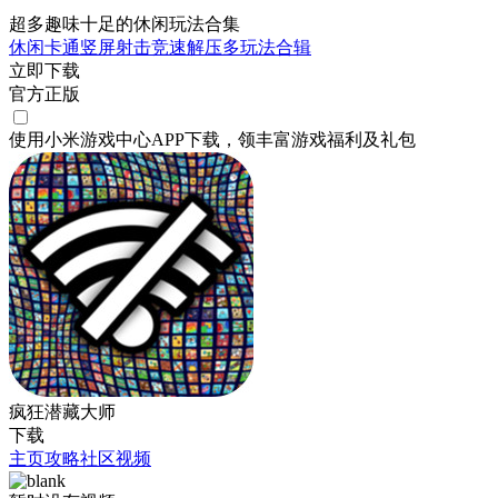
超多趣味十足的休闲玩法合集
休闲
卡通
竖屏
射击
竞速
解压
多玩法合辑
立即下载
官方正版
使用小米游戏中心APP
下载
，领丰富游戏
福利
及
礼包
疯狂潜藏大师
下载
主页
攻略
社区
视频