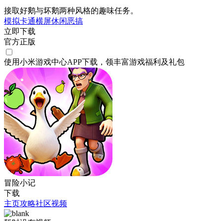
接取好鹅与坏鹅两种风格的趣味任务。
模拟
卡通
横屏
休闲
恶搞
立即下载
官方正版
使用小米游戏中心APP
下载
，领丰富游戏
福利
及
礼包
冒险小记
下载
主页
攻略
社区
视频