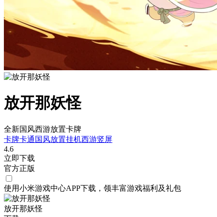
放开那妖怪
全新国风西游放置卡牌
卡牌
卡通
国风
放置挂机
西游
竖屏
4.6
立即下载
官方正版
使用小米游戏中心APP
下载
，领丰富游戏
福利
及
礼包
放开那妖怪