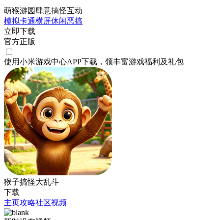
萌猴游园肆意搞怪互动
模拟
卡通
横屏
休闲
恶搞
立即下载
官方正版
使用小米游戏中心APP
下载
，领丰富游戏
福利
及
礼包
猴子搞怪大乱斗
下载
主页
攻略
社区
视频