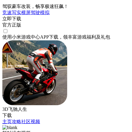
驾驭豪车改装，畅享极速狂飙！
竞速
写实
横屏
驾驶
模拟
立即下载
官方正版
使用小米游戏中心APP
下载
，领丰富游戏
福利
及
礼包
3D飞驰人生
下载
主页
攻略
社区
视频