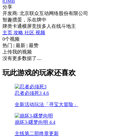
83MB
分享
开发商: 北京联众互动网络股份有限公司
智趣掼蛋，乐在牌中
牌类
卡通
横屏
竞技
多人在线
斗地主
主页
攻略
社区
视频
0个视频
热门
|
最新
|
最赞
上传我的视频
没有更多数据了....
玩此游戏的玩家还喜欢
忍者必须死3
4.6
全新活动玩法「寻宝大冒险」
崩坏3-曙梦向明
4.4
主线第二部终章更新