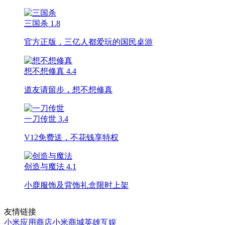
三国杀
1.8
官方正版，三亿人都爱玩的国民桌游
想不想修真
4.4
道友请留步，想不想修真
一刀传世
3.4
V12免费送，不花钱享特权
创造与魔法
4.1
小鹿服饰及背饰礼盒限时上架
友情链接
小米应用商店
小米商城
英雄互娱