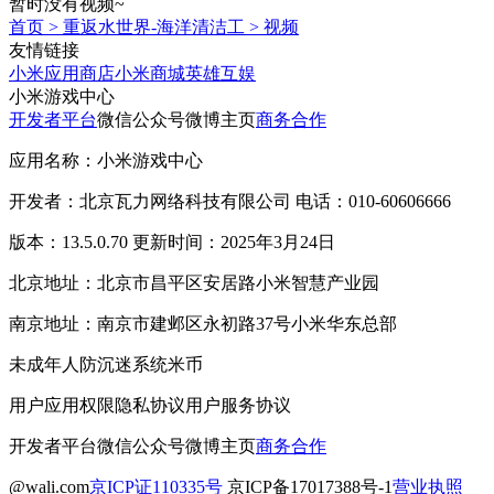
暂时没有视频~
首页
>
重返水世界-海洋清洁工
>
视频
友情链接
小米应用商店
小米商城
英雄互娱
小米游戏中心
开发者平台
微信公众号
微博主页
商务合作
应用名称：小米游戏中心
开发者：北京瓦力网络科技有限公司 电话：010-60606666
版本：13.5.0.70 更新时间：2025年3月24日
北京地址：北京市昌平区安居路小米智慧产业园
南京地址：南京市建邺区永初路37号小米华东总部
未成年人防沉迷系统
米币
用户应用权限
隐私协议
用户服务协议
开发者平台
微信公众号
微博主页
商务合作
@wali.com
京ICP证110335号
京ICP备17017388号-1
营业执照