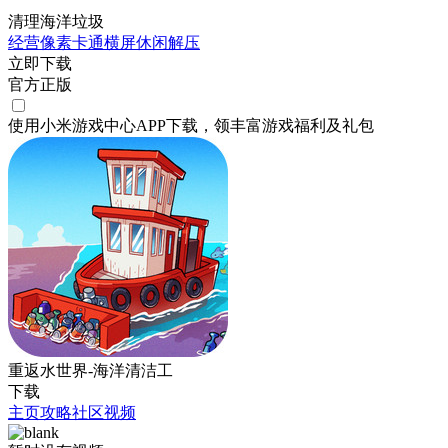
清理海洋垃圾
经营
像素
卡通
横屏
休闲
解压
立即下载
官方正版
使用小米游戏中心APP
下载
，领丰富游戏
福利
及
礼包
重返水世界-海洋清洁工
下载
主页
攻略
社区
视频