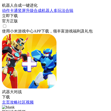
机器人合成一键进化
动作
卡通
竖屏
升级
合成
机器人
多玩法合辑
立即下载
官方正版
使用小米游戏中心APP
下载
，领丰富游戏
福利
及
礼包
武器大对战
下载
主页
攻略
社区
视频