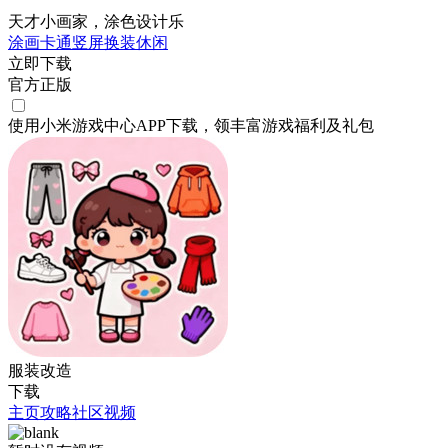
天才小画家，涂色设计乐
涂画
卡通
竖屏
换装
休闲
立即下载
官方正版
使用小米游戏中心APP
下载
，领丰富游戏
福利
及
礼包
服装改造
下载
主页
攻略
社区
视频