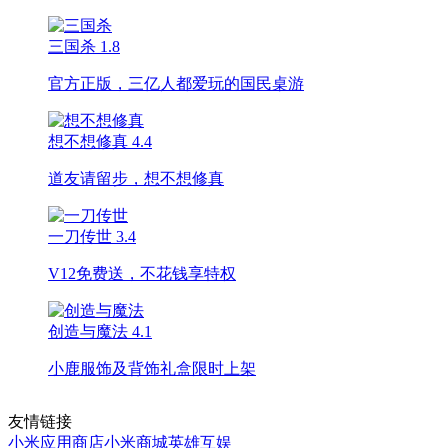
三国杀
1.8
官方正版，三亿人都爱玩的国民桌游
想不想修真
4.4
道友请留步，想不想修真
一刀传世
3.4
V12免费送，不花钱享特权
创造与魔法
4.1
小鹿服饰及背饰礼盒限时上架
友情链接
小米应用商店
小米商城
英雄互娱