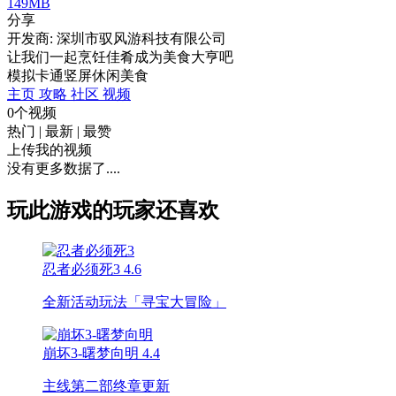
149MB
分享
开发商: 深圳市驭风游科技有限公司
让我们一起烹饪佳肴成为美食大亨吧
模拟
卡通
竖屏
休闲
美食
主页
攻略
社区
视频
0个视频
热门
|
最新
|
最赞
上传我的视频
没有更多数据了....
玩此游戏的玩家还喜欢
忍者必须死3
4.6
全新活动玩法「寻宝大冒险」
崩坏3-曙梦向明
4.4
主线第二部终章更新