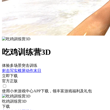
吃鸡训练营3D
体验多场景突击训练
射击
写实
横屏
动作
末日
立即下载
官方正版
使用小米游戏中心APP
下载
，领丰富游戏
福利
及
礼包
吃鸡训练营3D
下载