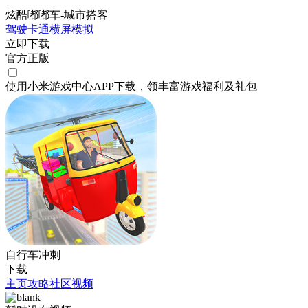
炫酷嘟嘟车-城市搭客
驾驶
卡通
横屏
模拟
立即下载
官方正版
使用小米游戏中心APP
下载
，领丰富游戏
福利
及
礼包
自行车冲刺
下载
主页
攻略
社区
视频