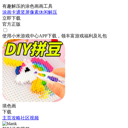
有趣解压的涂色画画工具
涂画
卡通
竖屏
像素
休闲
解压
立即下载
官方正版
使用小米游戏中心APP
下载
，领丰富游戏
福利
及
礼包
填色画
下载
主页
攻略
社区
视频