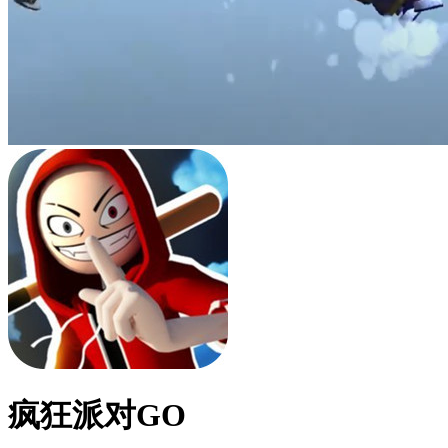
疯狂派对GO