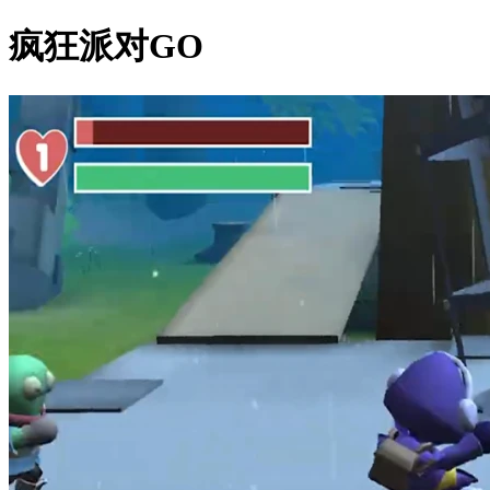
疯狂派对GO