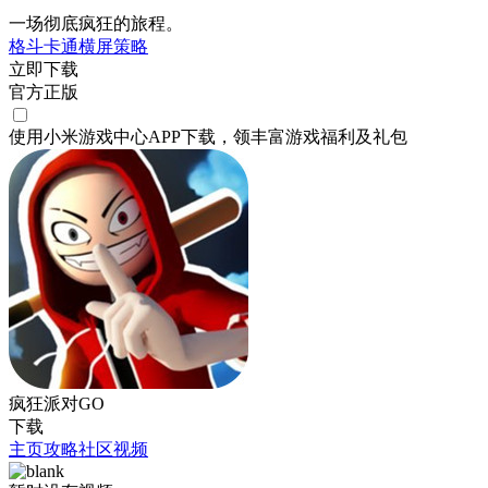
一场彻底疯狂的旅程。
格斗
卡通
横屏
策略
立即下载
官方正版
使用小米游戏中心APP
下载
，领丰富游戏
福利
及
礼包
疯狂派对GO
下载
主页
攻略
社区
视频