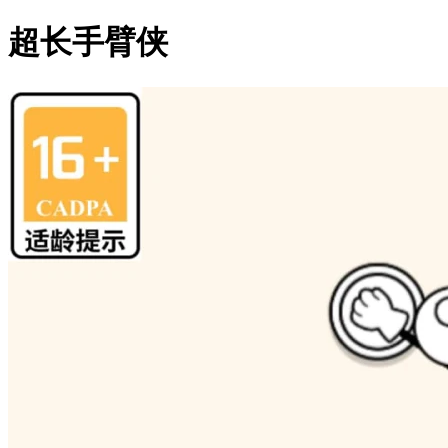
超长手臂侠