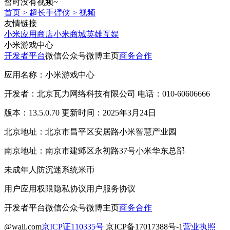
暂时没有视频~
首页
>
超长手臂侠
>
视频
友情链接
小米应用商店
小米商城
英雄互娱
小米游戏中心
开发者平台
微信公众号
微博主页
商务合作
应用名称：小米游戏中心
开发者：北京瓦力网络科技有限公司 电话：010-60606666
版本：13.5.0.70 更新时间：2025年3月24日
北京地址：北京市昌平区安居路小米智慧产业园
南京地址：南京市建邺区永初路37号小米华东总部
未成年人防沉迷系统
米币
用户应用权限
隐私协议
用户服务协议
开发者平台
微信公众号
微博主页
商务合作
@wali.com
京ICP证110335号
京ICP备17017388号-1
营业执照