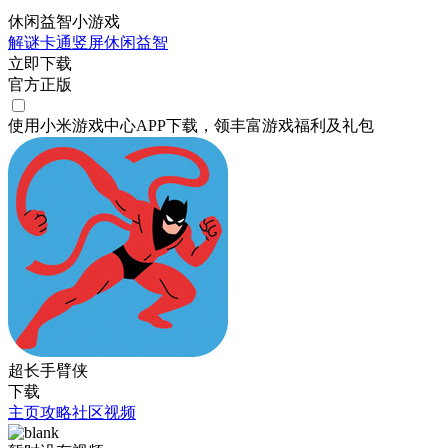
休闲益智小游戏
解谜
卡通
竖屏
休闲
益智
立即下载
官方正版
使用小米游戏中心APP
下载
，领丰富游戏
福利
及
礼包
超长手臂侠
下载
主页
攻略
社区
视频