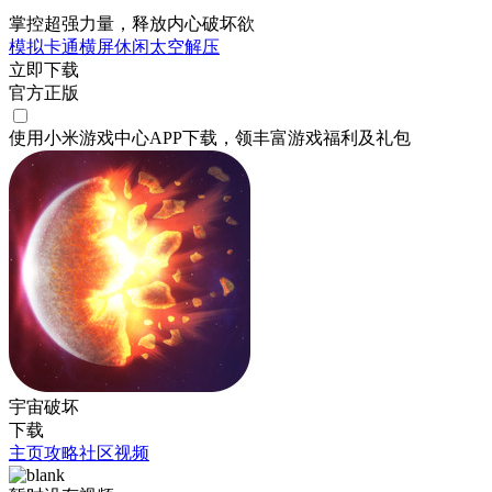
掌控超强力量，释放内心破坏欲
模拟
卡通
横屏
休闲
太空
解压
立即下载
官方正版
使用小米游戏中心APP
下载
，领丰富游戏
福利
及
礼包
宇宙破坏
下载
主页
攻略
社区
视频