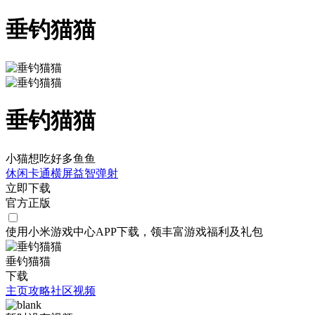
垂钓猫猫
垂钓猫猫
小猫想吃好多鱼鱼
休闲
卡通
横屏
益智
弹射
立即下载
官方正版
使用小米游戏中心APP
下载
，领丰富游戏
福利
及
礼包
垂钓猫猫
下载
主页
攻略
社区
视频