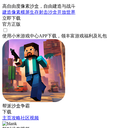
高自由度像素沙盒，自由建造与战斗
建造
像素
横屏
生存
射击
沙盒
开放世界
立即下载
官方正版
使用小米游戏中心APP
下载
，领丰富游戏
福利
及
礼包
帮派沙盒争霸
下载
主页
攻略
社区
视频