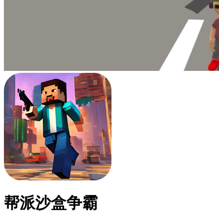
帮派沙盒争霸