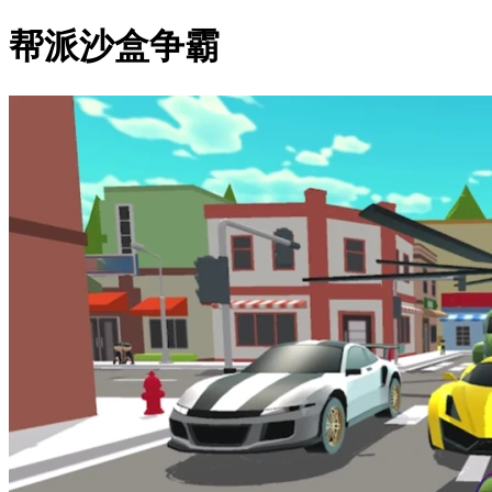
帮派沙盒争霸